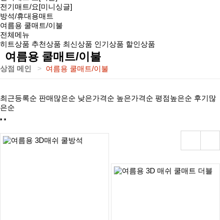
전기매트/요[미니싱글]
방석/휴대용매트
여름용 쿨매트/이불
전체메뉴
히트상품
추천상품
최신상품
인기상품
할인상품
여름용 쿨매트/이불
상점 메인
여름용 쿨매트/이불
최근등록순
판매많은순
낮은가격순
높은가격순
평점높은순
후기많
은순