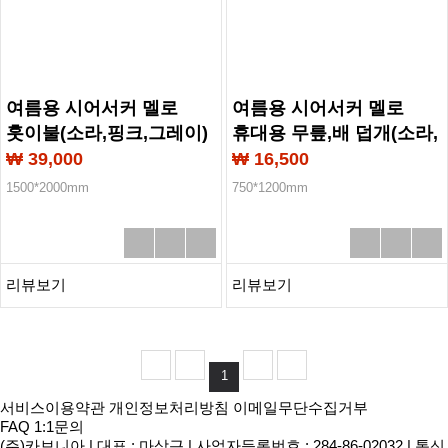
여름용 시어서커 멜로
여름용 시어서커 멜로
훗이불(소라,핑크,그레이)
휴대용 무릎,배 덥개(소라,
핑크,그레이)
₩ 39,000
₩ 16,500
1500*2000mm
750*1200mm
리뷰보기
리뷰보기
1
서비스이용약관
개인정보처리방침
이메일무단수집거부
FAQ
1:1문의
(주)카보니아
|
대표 : 마삼근
|
사업자등록번호 : 284-86-02032
|
통신