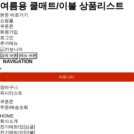
여름용 쿨매트/이불 상품리스트
본문 바로가기
쇼핑몰
쿠폰존
회원가입
로그인
추가메뉴
검색 버튼
메뉴 버튼
NAVIGATION
커뮤니티
장바구니
위시리스트
쿠폰존
주문/배송조회
HOME
회사소개
전기매트/요[싱글]
전기매트/요[더블]