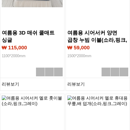
여름용 3D 매쉬 쿨매트
여름용 시어서커 양면
싱글
곱창 누빔 이블(소라,핑크,
그레이)
₩ 115,000
₩ 59,000
1100*2000mm
1500*2000mm
리뷰보기
리뷰보기