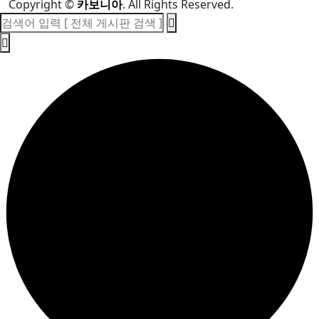
Copyright
©
카보니아
. All Rights Reserved.